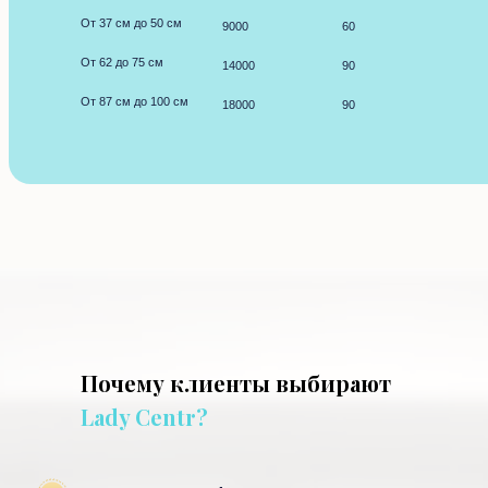
От 37 см до 50 см
9000
60
От 62 до 75 см
14000
90
От 87 см до 100 см
18000
90
Почему клиенты выбирают
Lady Centr?